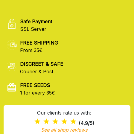
Safe Payment
SSL Server
FREE SHIPPING
From 35€
DISCREET & SAFE
Courier & Post
FREE SEEDS
1 for every 35€
Our clients rate us with:
(4,9/5)
See all shop reviews