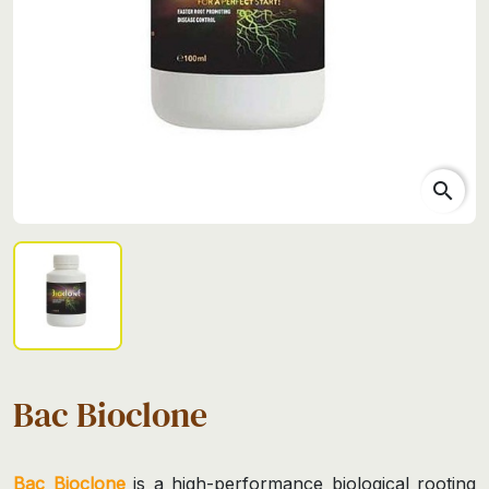
search
Bac Bioclone
Bac Bioclone
is a high-performance biological rooting