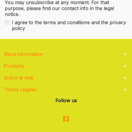
You may unsubscribe at any moment. For that
purpose, please find our contact info in the legal
notice.
I agree to the terms and conditions and the privacy
policy
arrow_drop_down
Store information
arrow_drop_down
Products
arrow_drop_down
Sobre la web
arrow_drop_down
Textos Legales
Follow us