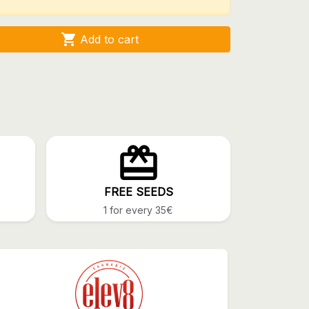

Add to cart
FREE SEEDS
1 for every 35€