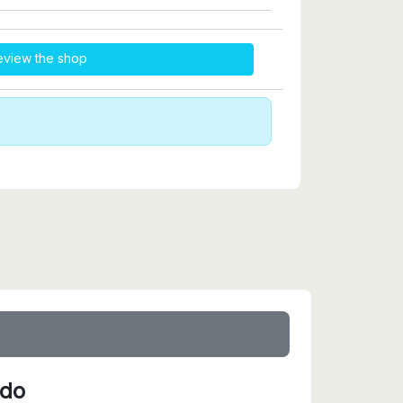
eview the shop
ido