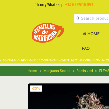
Teléfono y Whatsapp:
+34 623 506 053
HOME
FAQ
AINES DE MARIJUANA · MARIHUANASAMEN · SEMI DI MARIJUANA · SEMENT
Home
Marijuana Seeds
Feminized
ELEV
-30%