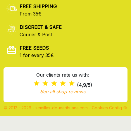
FREE SHIPPING
From 35€
DISCREET & SAFE
Courier & Post
FREE SEEDS
1 for every 35€
Our clients rate us with:
(4,9/5)
See all shop reviews
© 2012 - 2026 - semillas-de-marihuana.com
-
Cookies Config 🍪