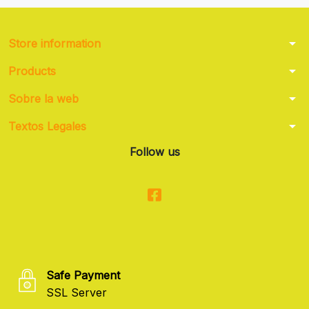
arrow_drop_down
Store information
arrow_drop_down
Products
arrow_drop_down
Sobre la web
arrow_drop_down
Textos Legales
Follow us
Safe Payment
SSL Server