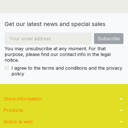
Get our latest news and special sales
You may unsubscribe at any moment. For that
purpose, please find our contact info in the legal
notice.
I agree to the terms and conditions and the privacy
policy
arrow_drop_down
Store information
arrow_drop_down
Products
arrow_drop_down
Sobre la web