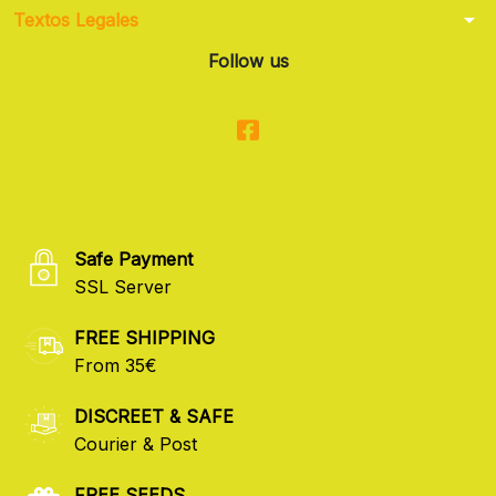
arrow_drop_down
Textos Legales
Follow us
Safe Payment
SSL Server
FREE SHIPPING
From 35€
DISCREET & SAFE
Courier & Post
FREE SEEDS