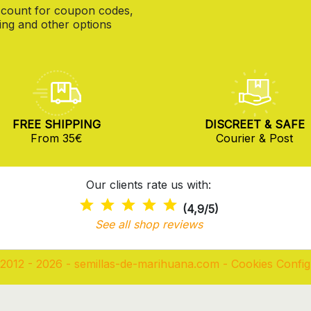
count for coupon codes,
ng and other options
FREE SHIPPING
DISCREET & SAFE
From 35€
Courier & Post
Our clients rate us with:
(4,9/5)
See all shop reviews
2012 - 2026 - semillas-de-marihuana.com
-
Cookies Config