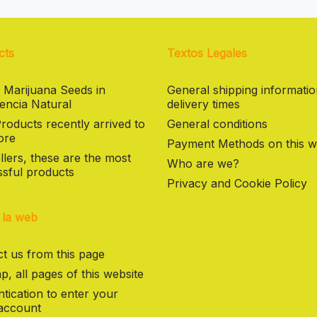
cts
Textos Legales
 Marijuana Seeds in
General shipping informati
encia Natural
delivery times
oducts recently arrived to
General conditions
ore
Payment Methods on this w
llers, these are the most
Who are we?
sful products
Privacy and Cookie Policy
 la web
t us from this page
p, all pages of this website
tication to enter your
 account