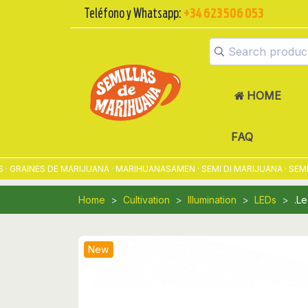
Teléfono y Whatsapp:
+34 623 506 053
HOME
FAQ
RAINES DE MARIJUANA · MARIHUANASAMEN · SEMI DI MARIJUANA · SEMEN
Home
Cultivation
Illumination
LEDs
.L
New