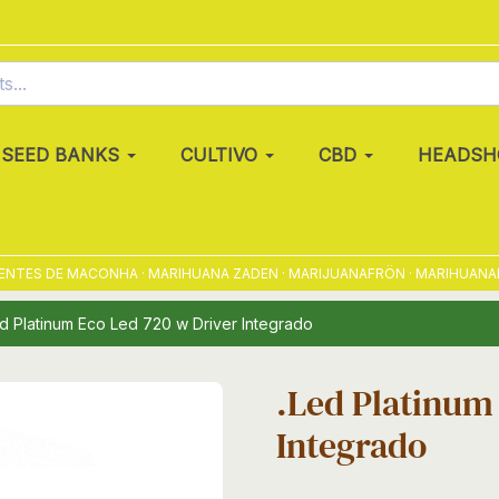
SEED BANKS
CULTIVO
CBD
HEADSH
TES DE MACONHA · MARIHUANA ZADEN · MARIJUANAFRÖN · MARIHUANAFRØ 
ed Platinum Eco Led 720 w Driver Integrado
.Led Platinum
Integrado