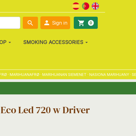

search
shopping_cart
Sign in
0
OP
SMOKING ACCESSORIES
· MARIHUANAFRØ · MARIHUANAN SIEMENET · NASIONA MARIHUANY · SEME
 Eco Led 720 w Driver