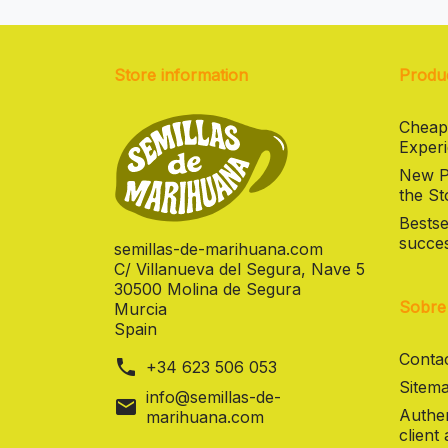
Store information
Produ
Cheap
Experi
New Pr
the St
Bestse
succes
semillas-de-marihuana.com
C/ Villanueva del Segura, Nave 5
30500 Molina de Segura
Sobre
Murcia
Spain
Contac
phone
+34 623 506 053
Sitema
info@semillas-de-
mail
Authen
marihuana.com
client