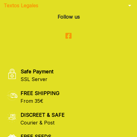
arrow_drop_down
Textos Legales
Follow us
Safe Payment
SSL Server
FREE SHIPPING
From 35€
DISCREET & SAFE
Courier & Post
FREE SEEDS