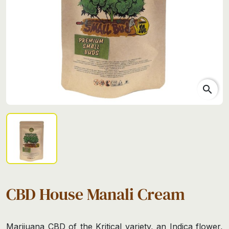
search
CBD House Manali Cream
Marijuana CBD of the Kritical variety, an Indica flower,