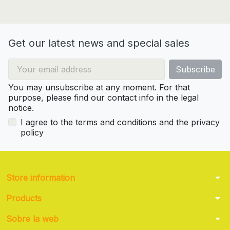
Get our latest news and special sales
You may unsubscribe at any moment. For that
purpose, please find our contact info in the legal
notice.
I agree to the terms and conditions and the privacy
policy
arrow_drop_down
Store information
arrow_drop_down
Products
arrow_drop_down
Sobre la web