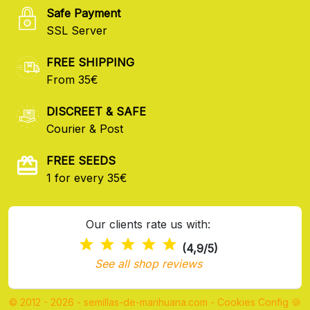
Safe Payment
SSL Server
FREE SHIPPING
From 35€
DISCREET & SAFE
Courier & Post
FREE SEEDS
1 for every 35€
Our clients rate us with:
(4,9/5)
See all shop reviews
© 2012 - 2026 - semillas-de-marihuana.com
-
Cookies Config 🍪