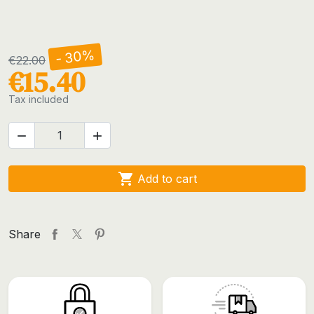
- 30%
€22.00
€15.40
Tax included



Add to cart
Share