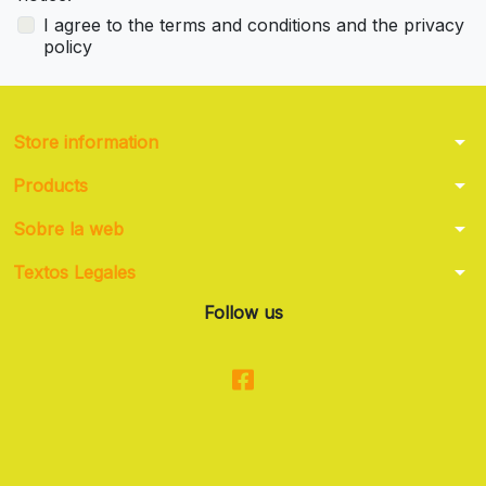
I agree to the terms and conditions and the privacy
policy
arrow_drop_down
Store information
arrow_drop_down
Products
arrow_drop_down
Sobre la web
arrow_drop_down
Textos Legales
Follow us