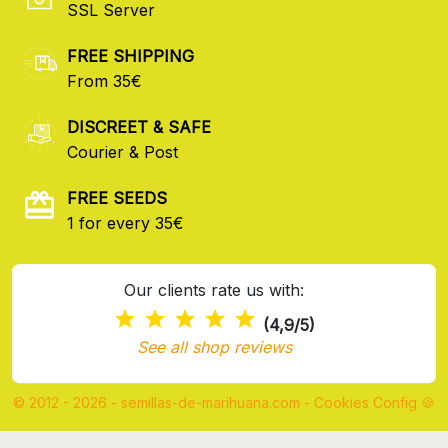
SSL Server
FREE SHIPPING
From 35€
DISCREET & SAFE
Courier & Post
FREE SEEDS
1 for every 35€
Our clients rate us with:
(4,9/5)
See all shop reviews
© 2012 - 2026 - semillas-de-marihuana.com
-
Cookies Config 🍪