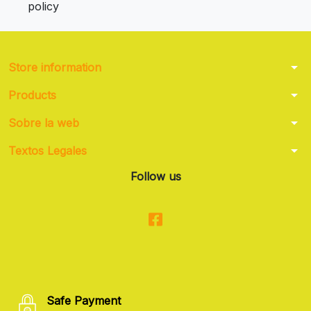
policy
arrow_drop_down
Store information
arrow_drop_down
Products
arrow_drop_down
Sobre la web
arrow_drop_down
Textos Legales
Follow us
Safe Payment