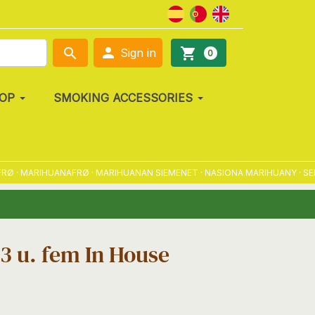

search
shopping_cart
Sign in
0
OP
SMOKING ACCESSORIES
 MARIHUANAFRØ · MARIHUANAN SIEMENET · NASIONA MARIHUANY · SEMENA
3 u. fem In House