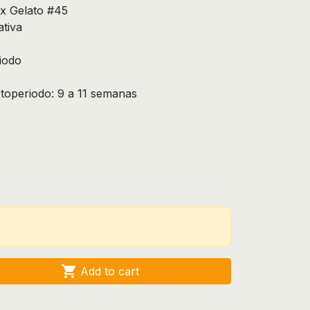
 x Gelato #45
ativa
riodo
otoperiodo: 9 a 11 semanas

Add to cart