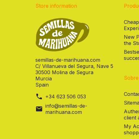
Store information
Produ
Cheap
Experi
New Pr
the St
Bestse
succes
semillas-de-marihuana.com
C/ Villanueva del Segura, Nave 5
30500 Molina de Segura
Sobre
Murcia
Spain
Contac
phone
+34 623 506 053
Sitema
info@semillas-de-
mail
Authen
marihuana.com
client
My Ac
shoppi