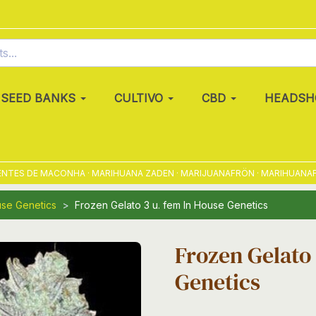
SEED BANKS
CULTIVO
CBD
HEADSH
ES DE MACONHA · MARIHUANA ZADEN · MARIJUANAFRÖN · MARIHUANAFRØ ·
use Genetics
Frozen Gelato 3 u. fem In House Genetics
Frozen Gelato 
Genetics