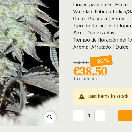
Líneas parentales: Platino
Variedad: Híbrido Indica/S
Color: Púrpura | Verde
Tipo de floración: Fotope
Sexo: Feminizadas
Tiempo de floración del f
Aroma: Afrutado | Dulce
- 30%
€55.00
€38.50
Tax included

Last items in stock


search