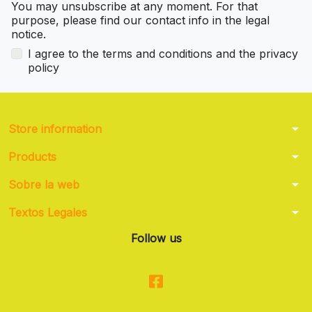
You may unsubscribe at any moment. For that
purpose, please find our contact info in the legal
notice.
I agree to the terms and conditions and the privacy
policy
arrow_drop_down
Store information
arrow_drop_down
Products
arrow_drop_down
Sobre la web
arrow_drop_down
Textos Legales
Follow us