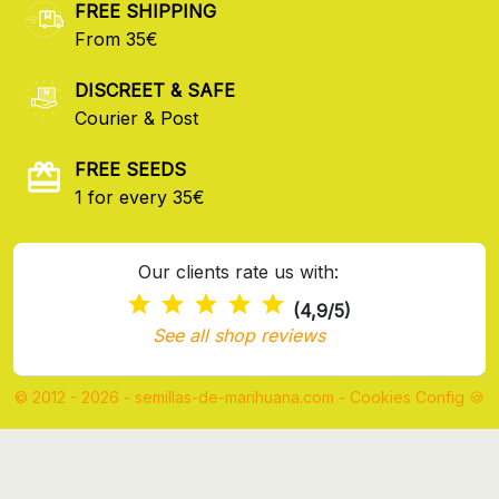
FREE SHIPPING
From 35€
DISCREET & SAFE
Courier & Post
FREE SEEDS
1 for every 35€
Our clients rate us with:
(4,9/5)
See all shop reviews
© 2012 - 2026 - semillas-de-marihuana.com
-
Cookies Config 🍪