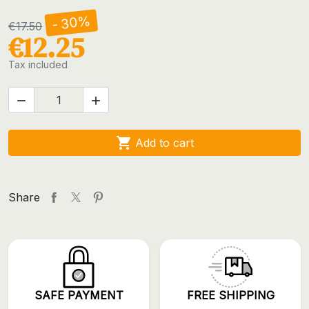
- 30%
€17.50
€12.25
Tax included



Add to cart
Share
SAFE PAYMENT
FREE SHIPPING