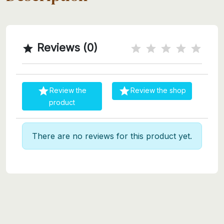
Reviews (0)



Review the
Review the shop
product
There are no reviews for this product yet.