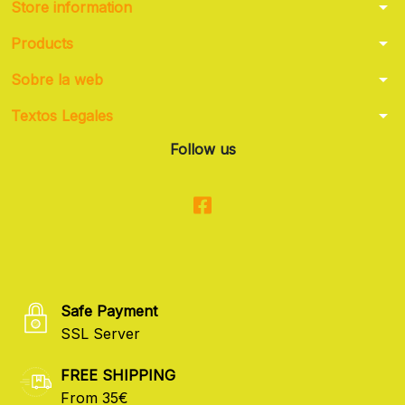
arrow_drop_down
Store information
arrow_drop_down
Products
arrow_drop_down
Sobre la web
arrow_drop_down
Textos Legales
Follow us
Safe Payment
SSL Server
FREE SHIPPING
From 35€