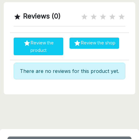
Reviews (0)



Review the
Review the shop
product
There are no reviews for this product yet.