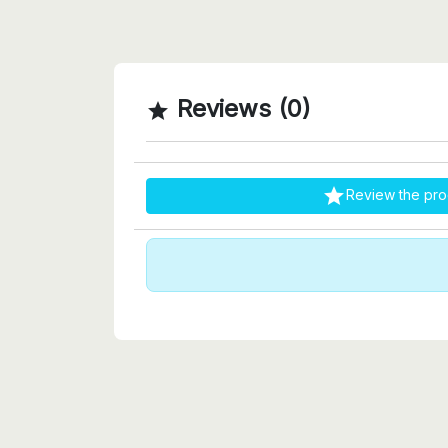
Reviews (0)


Review the pro