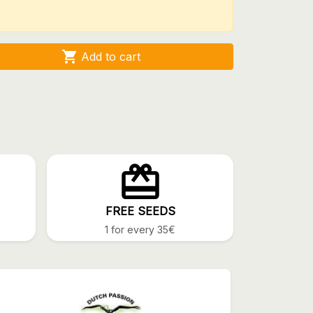

Add to cart
FREE SEEDS
1 for every 35€