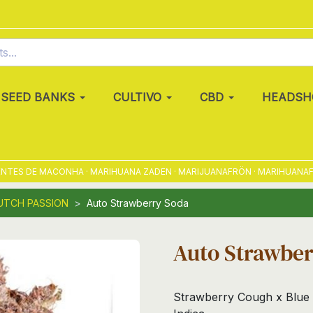
SEED BANKS
CULTIVO
CBD
HEADSH
ES DE MACONHA · MARIHUANA ZADEN · MARIJUANAFRÖN · MARIHUANAFRØ ·
UTCH PASSION
Auto Strawberry Soda
Auto Strawber
Strawberry Cough x Blue