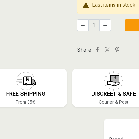

Last items in stock


Share
FREE SHIPPING
DISCREET & SAFE
From 35€
Courier & Post