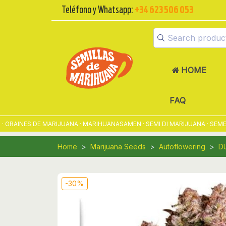
Teléfono y Whatsapp:
+34 623 506 053
HOME
FAQ
INES DE MARIJUANA · MARIHUANASAMEN · SEMI DI MARIJUANA · SEMENT
Home
Marijuana Seeds
Autoflowering
D
-30%