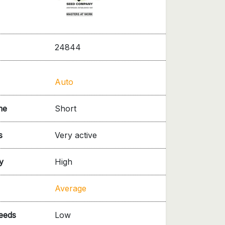
24844
Auto
me
Short
s
Very active
y
High
Average
needs
Low