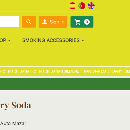

search
shopping_cart
Sign in
0
OP
SMOKING ACCESSORIES
 MARIHUANAFRØ · MARIHUANAN SIEMENET · NASIONA MARIHUANY · SEMENA
ry Soda
 Auto Mazar