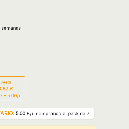
1 semanas
 Seeds
4.97 €
7 - 5.00/u
ARIO:
5.00
€/u comprando el pack de 7