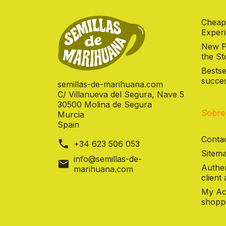
Cheap
Experi
New Pr
the St
Bestse
succes
semillas-de-marihuana.com
C/ Villanueva del Segura, Nave 5
30500 Molina de Segura
Sobre
Murcia
Spain
Contac
phone
+34 623 506 053
Sitema
info@semillas-de-
mail
Authen
marihuana.com
client
My Ac
shoppi