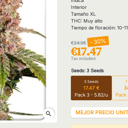
Indica
Interior
Tamaño XL
THC: Muy alto
Tiempo de floración: 10-1
- 30%
€24.95
€17.47
Tax included
Seeds: 3 Seeds
3 Seeds
7
17.47 €
3
Pack 3 - 5.82/u
Pack 
MEJOR PRECIO UNIT
search