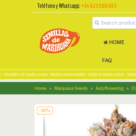
Teléfono y Whatsapp:
+34 623 506 053
HOME
FAQ
AINES DE MARIJUANA · MARIHUANASAMEN · SEMI DI MARIJUANA · SEMENT
Home
Marijuana Seeds
Autoflowering
D
-30%