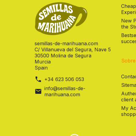
Cheap
Experi
New Pr
the St
Bestse
succes
semillas-de-marihuana.com
C/ Villanueva del Segura, Nave 5
30500 Molina de Segura
Sobre
Murcia
Spain
Contac
phone
+34 623 506 053
Sitema
info@semillas-de-
mail
Authen
marihuana.com
client
My Ac
shoppi