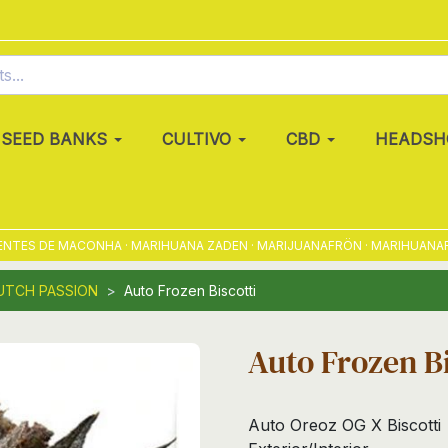
SEED BANKS
CULTIVO
CBD
HEADSH
ES DE MACONHA · MARIHUANA ZADEN · MARIJUANAFRÖN · MARIHUANAFRØ ·
UTCH PASSION
Auto Frozen Biscotti
Auto Frozen Bi
Auto Oreoz OG X Biscotti