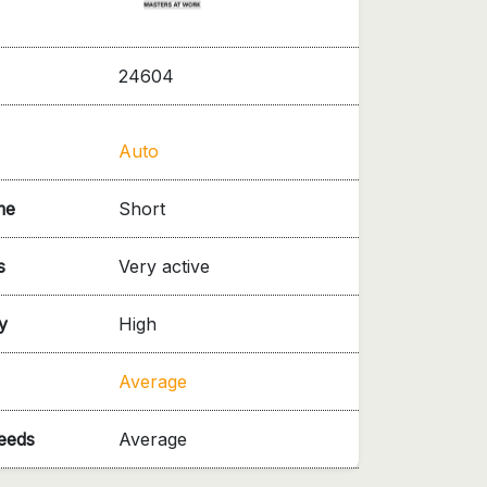
24604
Auto
me
Short
s
Very active
y
High
Average
needs
Average