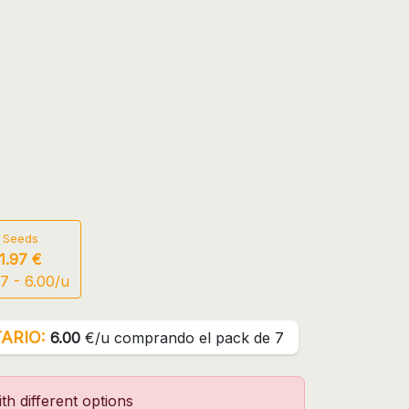
 Seeds
1.97 €
7 - 6.00/u
ARIO:
6.00
€/u comprando el pack de 7
th different options