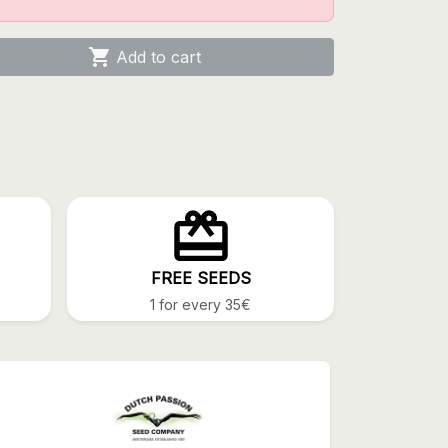

Add to cart
FREE SEEDS
1 for every 35€