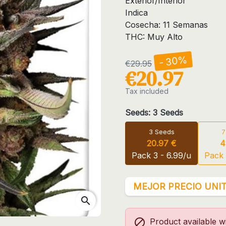
Exterior/Interior
Indica
Cosecha: 11 Semanas
THC: Muy Alto
- 30%
€29.95
€20.97
Tax included
Seeds: 3 Seeds
3 Seeds
7
20.97 €
4
Pack 3 - 6.99/u
Pack 
MEJOR PRECIO UNIT
search

Product available wi