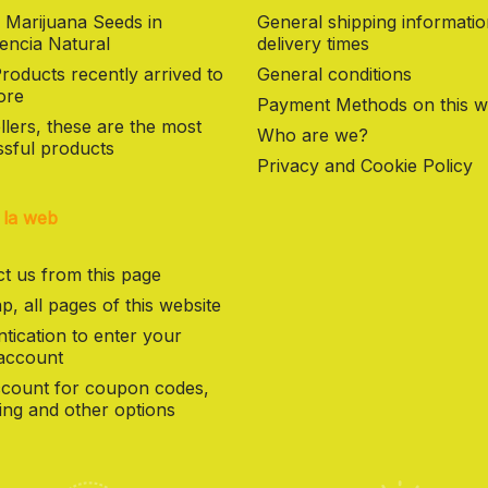
 Marijuana Seeds in
General shipping informati
encia Natural
delivery times
oducts recently arrived to
General conditions
ore
Payment Methods on this w
llers, these are the most
Who are we?
sful products
Privacy and Cookie Policy
 la web
t us from this page
p, all pages of this website
tication to enter your
 account
count for coupon codes,
ng and other options