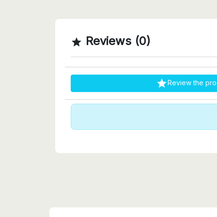
Reviews (0)


Review the pro