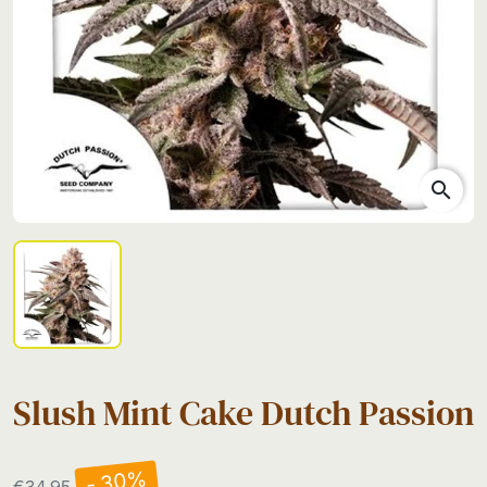
search
Slush Mint Cake Dutch Passion
- 30%
€34.95