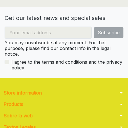
Get our latest news and special sales
You may unsubscribe at any moment. For that
purpose, please find our contact info in the legal
notice.
I agree to the terms and conditions and the privacy
policy
arrow_drop_down
Store information
arrow_drop_down
Products
arrow_drop_down
Sobre la web
arrow_drop_down
Textos Legales