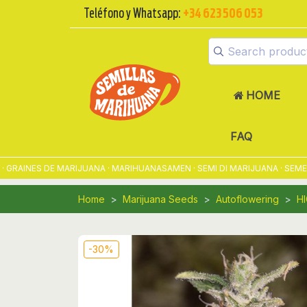
Teléfono y Whatsapp:
+34 623 506 053
HOME
FAQ
INES DE MARIJUANA · MARIHUANASAMEN · SEMI DI MARIJUANA · SEMENT
Home
Marijuana Seeds
Autoflowering
H
-30%