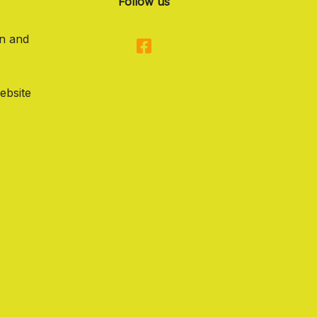
Follow us
on and
ebsite