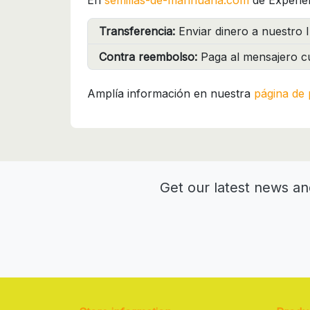
En
semillas-de-marihuana.com
de Experie
Transferencia:
Enviar dinero a nuestro I
Contra reembolso:
Paga al mensajero cu
Amplía información en nuestra
página de 
Get our latest news an