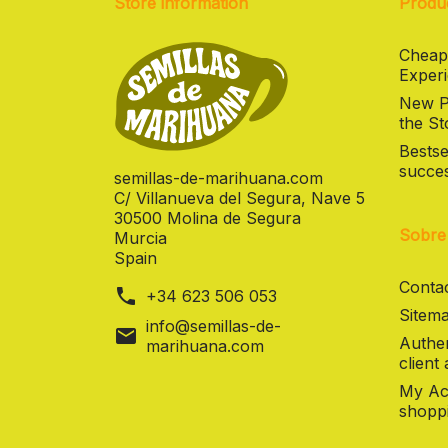
Store information
Produ
Cheap
Experi
New Pr
the St
Bestse
succes
semillas-de-marihuana.com
C/ Villanueva del Segura, Nave 5
30500 Molina de Segura
Sobre
Murcia
Spain
Contac
phone
+34 623 506 053
Sitema
info@semillas-de-
mail
Authen
marihuana.com
client
My Ac
shoppi