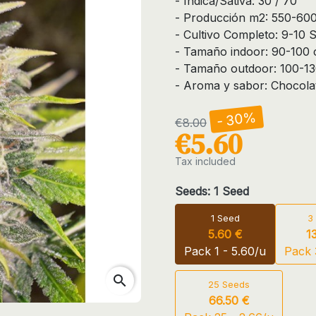
- Índica/Sátiva: 30 / 70
- Producción m2: 550-600
- Cultivo Completo: 9-10
- Tamaño indoor: 90-100
- Tamaño outdoor: 100-1
- Aroma y sabor: Chocolat
- 30%
€8.00
€5.60
Tax included
Seeds: 1 Seed
1 Seed
3
5.60 €
1
Pack 1 - 5.60/u
Pack 
search
25 Seeds
66.50 €