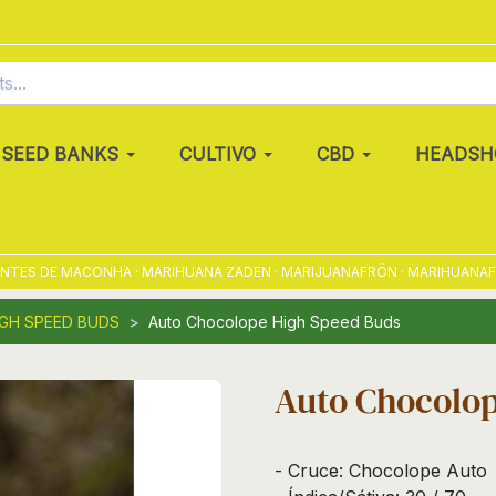
SEED BANKS
CULTIVO
CBD
HEADSH
ES DE MACONHA · MARIHUANA ZADEN · MARIJUANAFRÖN · MARIHUANAFRØ ·
IGH SPEED BUDS
Auto Chocolope High Speed Buds
Auto Chocolop
- Cruce: Chocolope Auto