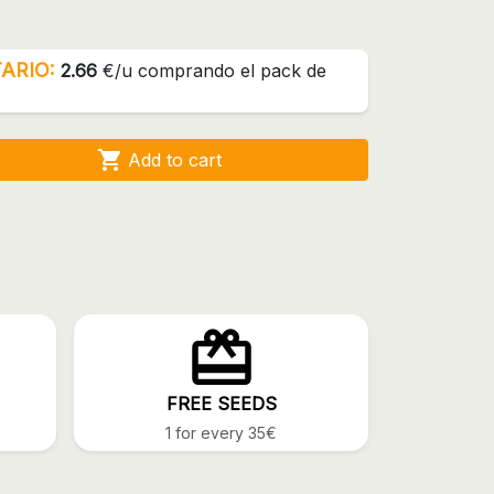
ARIO:
2.66
€/u comprando el pack de

Add to cart
FREE SEEDS
1 for every 35€