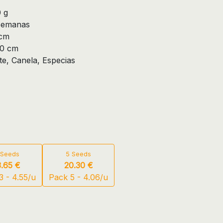
 g
 Semanas
 cm
30 cm
e, Canela, Especias
 Seeds
5 Seeds
3.65 €
20.30 €
3 - 4.55/u
Pack 5 - 4.06/u