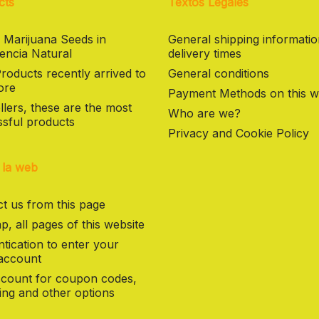
cts
Textos Legales
 Marijuana Seeds in
General shipping informati
encia Natural
delivery times
oducts recently arrived to
General conditions
ore
Payment Methods on this w
llers, these are the most
Who are we?
sful products
Privacy and Cookie Policy
 la web
t us from this page
p, all pages of this website
tication to enter your
 account
count for coupon codes,
ng and other options