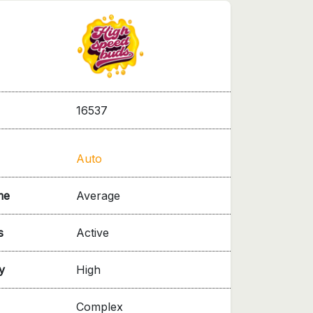
16537
Auto
me
Average
s
Active
y
High
Complex