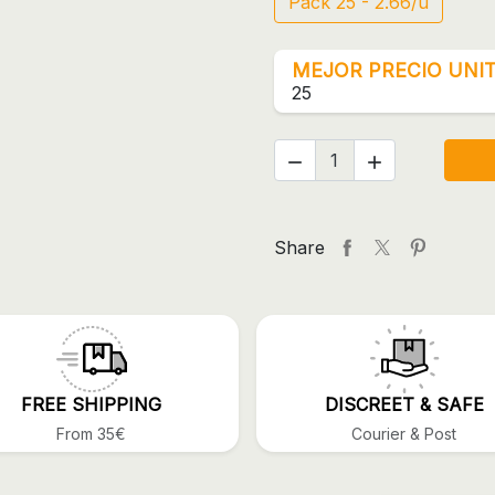
Pack 25 - 2.66/u
MEJOR PRECIO UNIT
25


Share
FREE SHIPPING
DISCREET & SAFE
From 35€
Courier & Post