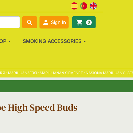

search
shopping_cart
Sign in
0
OP
SMOKING ACCESSORIES
 MARIHUANAFRØ · MARIHUANAN SIEMENET · NASIONA MARIHUANY · SEMENA
e High Speed Buds