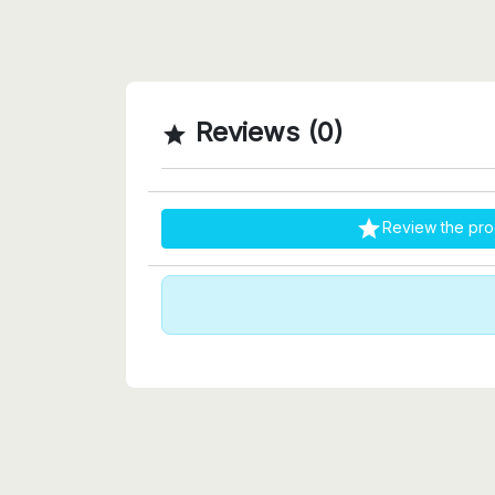
Reviews (0)


Review the pro