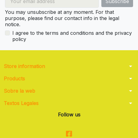
You may unsubscribe at any moment. For that
purpose, please find our contact info in the legal
notice.
I agree to the terms and conditions and the privacy
policy
arrow_drop_down
Store information
arrow_drop_down
Products
arrow_drop_down
Sobre la web
arrow_drop_down
Textos Legales
Follow us