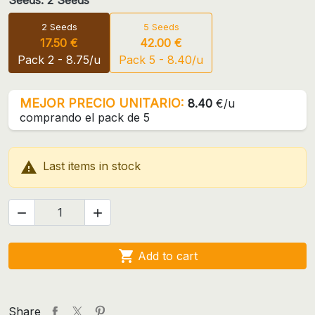
2 Seeds
5 Seeds
17.50 €
42.00 €
Pack 2 - 8.75/u
Pack 5 - 8.40/u
MEJOR PRECIO UNITARIO:
8.40
€/u
comprando el pack de 5

Last items in stock



Add to cart
Share