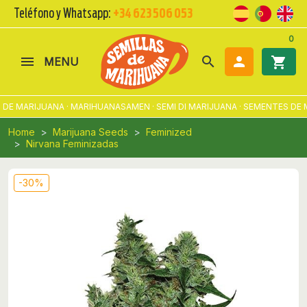
Teléfono y Whatsapp:
+34 623 506 053
0
search

shopping_cart
MENU
DE MARIJUANA · MARIHUANASAMEN · SEMI DI MARIJUANA · SEMENTES DE
Home
Marijuana Seeds
Feminized
Nirvana Feminizadas
-30%