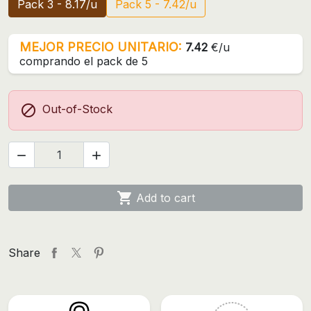
Pack 3 - 8.17/u
Pack 5 - 7.42/u
MEJOR PRECIO UNITARIO:
7.42
€/u
comprando el pack de 5

Out-of-Stock



Add to cart
Share