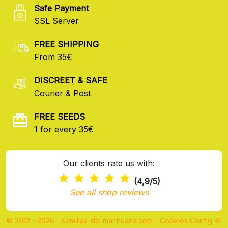
Safe Payment
SSL Server
FREE SHIPPING
From 35€
DISCREET & SAFE
Courier & Post
FREE SEEDS
1 for every 35€
Our clients rate us with:
(4,9/5)
See all shop reviews
© 2012 - 2026 - semillas-de-marihuana.com
-
Cookies Config 🍪