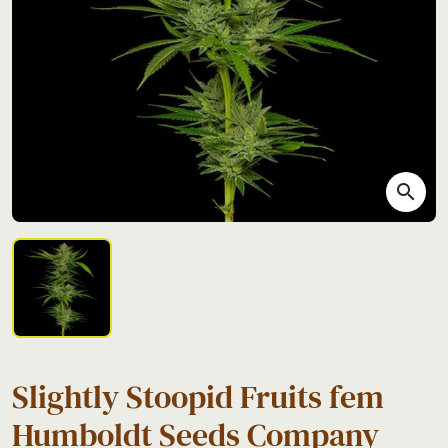
search
Slightly Stoopid Fruits fem
Humboldt Seeds Company