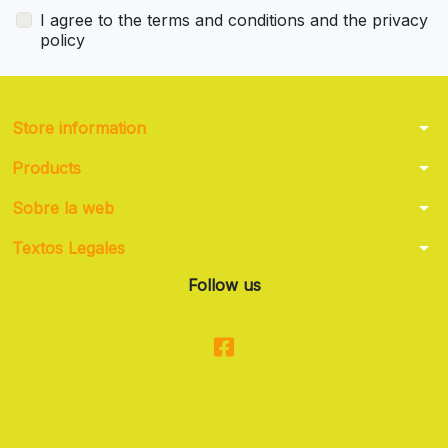
I agree to the terms and conditions and the privacy
policy
arrow_drop_down
Store information
arrow_drop_down
Products
arrow_drop_down
Sobre la web
arrow_drop_down
Textos Legales
Follow us