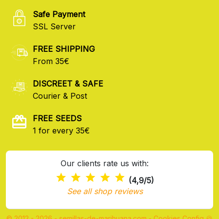
Safe Payment
SSL Server
FREE SHIPPING
From 35€
DISCREET & SAFE
Courier & Post
FREE SEEDS
1 for every 35€
Our clients rate us with:
(4,9/5)
See all shop reviews
© 2012 - 2026 - semillas-de-marihuana.com
-
Cookies Config 🍪