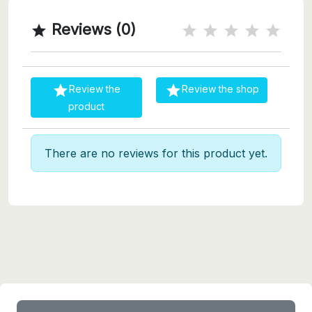
Reviews (0)



Review the
Review the shop
product
There are no reviews for this product yet.