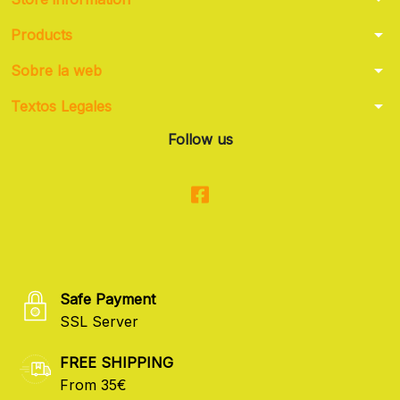
arrow_drop_down
Products
arrow_drop_down
Sobre la web
arrow_drop_down
Textos Legales
Follow us
Safe Payment
SSL Server
FREE SHIPPING
From 35€