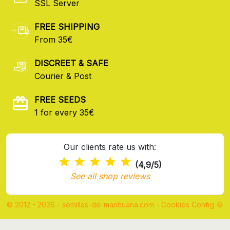
SSL Server
FREE SHIPPING
From 35€
DISCREET & SAFE
Courier & Post
FREE SEEDS
1 for every 35€
Our clients rate us with:
(4,9/5)
See all shop reviews
© 2012 - 2026 - semillas-de-marihuana.com
-
Cookies Config 🍪