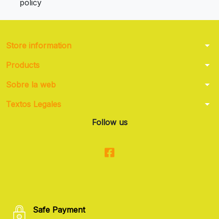
policy
arrow_drop_down
Store information
arrow_drop_down
Products
arrow_drop_down
Sobre la web
arrow_drop_down
Textos Legales
Follow us
Safe Payment