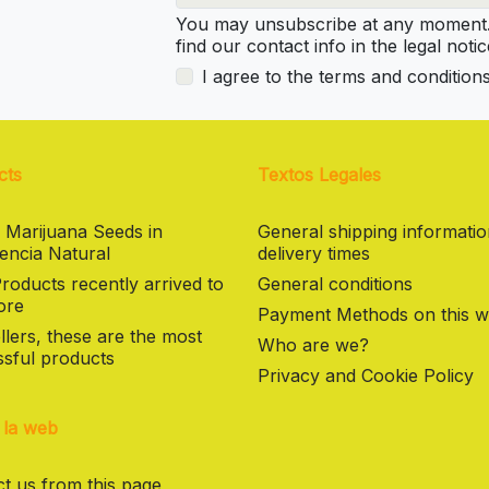
You may unsubscribe at any moment. 
find our contact info in the legal notic
I agree to the terms and condition
cts
Textos Legales
 Marijuana Seeds in
General shipping informati
encia Natural
delivery times
oducts recently arrived to
General conditions
ore
Payment Methods on this w
llers, these are the most
Who are we?
sful products
Privacy and Cookie Policy
 la web
t us from this page