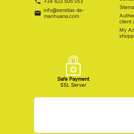
phone
+34 623 506 053
Sitema
info@semillas-de-
mail
Authen
marihuana.com
client
My Ac
shoppi
Safe Payment
SSL Server