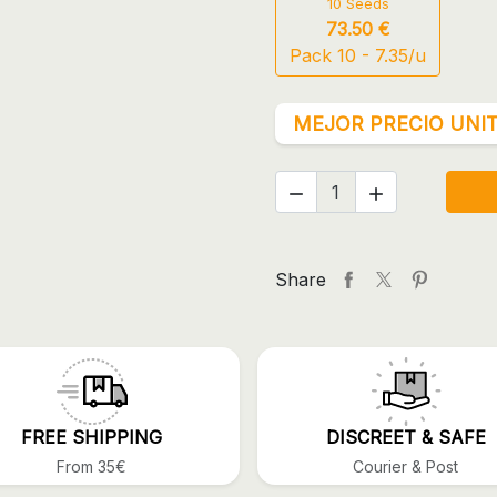
10 Seeds
73.50 €
Pack 10 - 7.35/u
MEJOR PRECIO UNIT


Share
FREE SHIPPING
DISCREET & SAFE
From 35€
Courier & Post