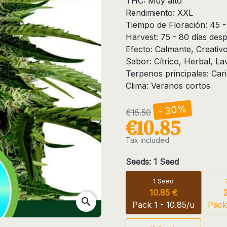
THC: Muy alto
Rendimiento: XXL
Tiempo de Floración: 45 -
Harvest: 75 - 80 días des
Efecto: Calmante, Creativo
Sabor: Cítrico, Herbal, Lav
Terpenos principales: Car
Clima: Veranos cortos
- 30%
€15.50
€10.85
Tax included
Seeds: 1 Seed
1 Seed
10.85 €
search
Pack 1 - 10.85/u
Pack