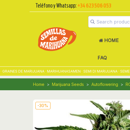
Teléfono y Whatsapp:
+34 623 506 053
HOME
FAQ
AINES DE MARIJUANA · MARIHUANASAMEN · SEMI DI MARIJUANA · SEMENT
Home
Marijuana Seeds
Autoflowering
R
-30%