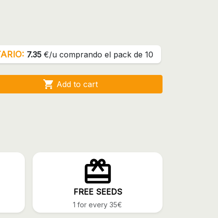
ARIO:
7.35
€/u comprando el pack de 10

Add to cart
FREE SEEDS
1 for every 35€