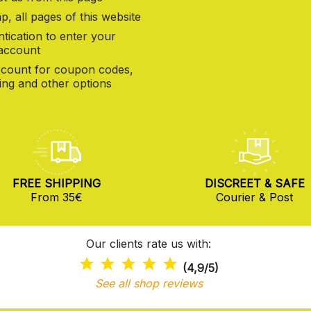
p, all pages of this website
tication to enter your
 account
count for coupon codes,
ng and other options
FREE SHIPPING
DISCREET & SAFE
From 35€
Courier & Post
Our clients rate us with:
(4,9/5)
See all shop reviews