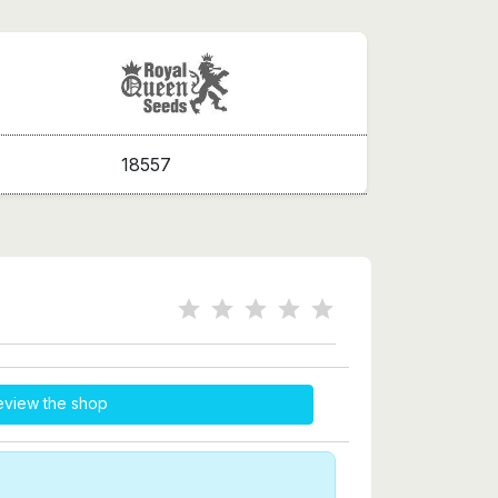
18557
eview the shop