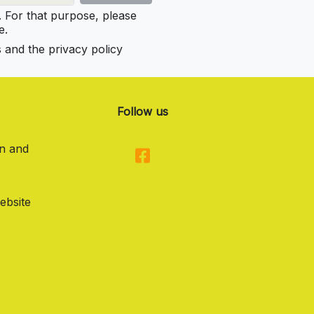
For that purpose, please
e.
s and the privacy policy
Follow us
on and
ebsite