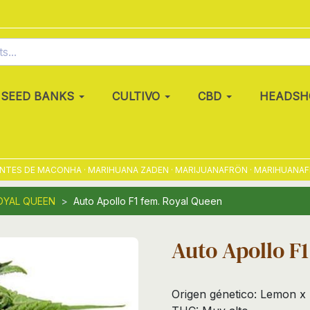
SEED BANKS
CULTIVO
CBD
HEADSH
ES DE MACONHA · MARIHUANA ZADEN · MARIJUANAFRÖN · MARIHUANAFRØ ·
OYAL QUEEN
Auto Apollo F1 fem. Royal Queen
Auto Apollo F
Origen génetico: Lemon x