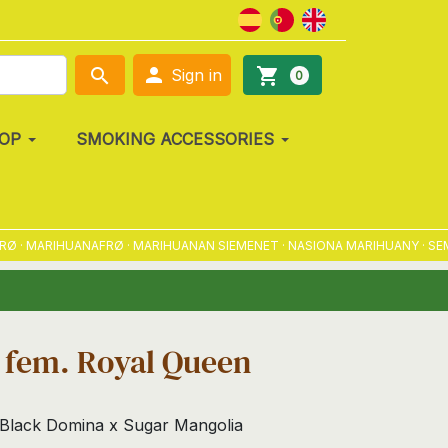

search
shopping_cart
Sign in
0
OP
SMOKING ACCESSORIES
 MARIHUANAFRØ · MARIHUANAN SIEMENET · NASIONA MARIHUANY · SEMENA
1 fem. Royal Queen
 Black Domina x Sugar Mangolia