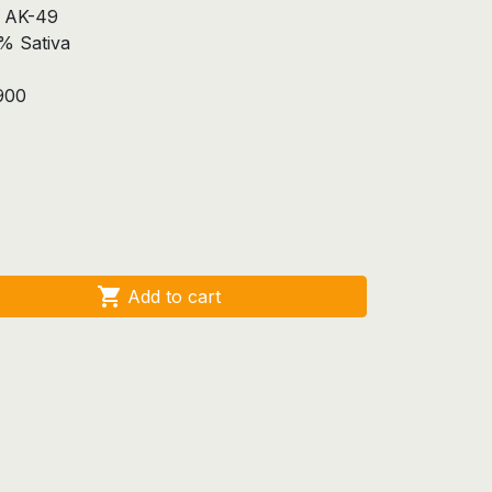
x AK-49
% Sativa
900

Add to cart