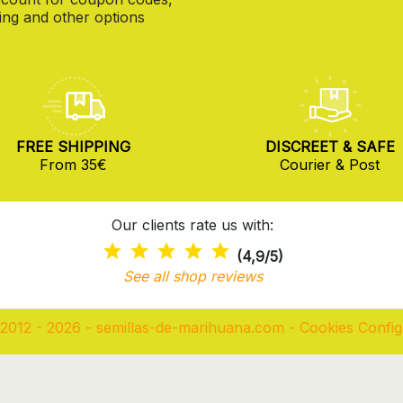
ng and other options
FREE SHIPPING
DISCREET & SAFE
From 35€
Courier & Post
Our clients rate us with:
(4,9/5)
See all shop reviews
2012 - 2026 - semillas-de-marihuana.com
-
Cookies Config