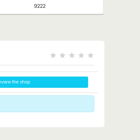
9222
eview the shop