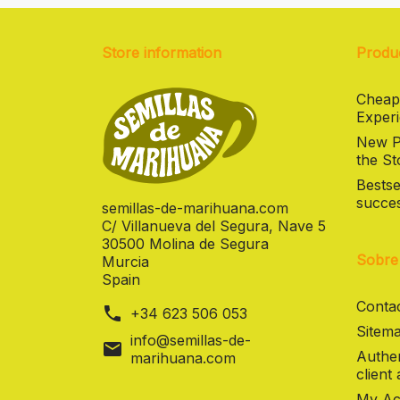
Store information
Produ
Cheap
Experi
New Pr
the St
Bestse
succes
semillas-de-marihuana.com
C/ Villanueva del Segura, Nave 5
30500 Molina de Segura
Sobre
Murcia
Spain
Contac
phone
+34 623 506 053
Sitema
info@semillas-de-
mail
Authen
marihuana.com
client
My Ac