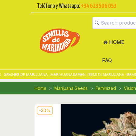
Teléfono y Whatsapp:
+34 623 506 053
HOME
FAQ
AINES DE MARIJUANA · MARIHUANASAMEN · SEMI DI MARIJUANA · SEMENT
Home
Marijuana Seeds
Feminized
Visio
-30%