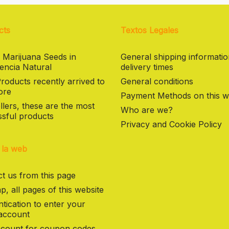
cts
Textos Legales
 Marijuana Seeds in
General shipping informati
encia Natural
delivery times
oducts recently arrived to
General conditions
ore
Payment Methods on this w
llers, these are the most
Who are we?
sful products
Privacy and Cookie Policy
 la web
t us from this page
p, all pages of this website
tication to enter your
 account
count for coupon codes,