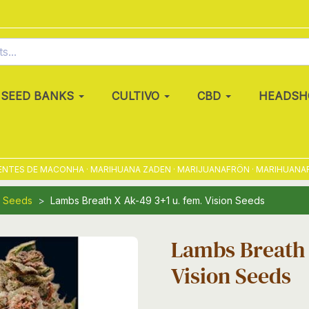
SEED BANKS
CULTIVO
CBD
HEADSH
ES DE MACONHA · MARIHUANA ZADEN · MARIJUANAFRÖN · MARIHUANAFRØ 
n Seeds
Lambs Breath X Ak-49 3+1 u. fem. Vision Seeds
Lambs Breath 
Vision Seeds