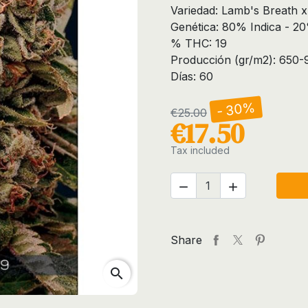
Variedad: Lamb's Breath 
Genética: 80% Indica - 20
% THC: 19
Producción (gr/m2): 650-
Días: 60
- 30%
€25.00
€17.50
Tax included


Share
search