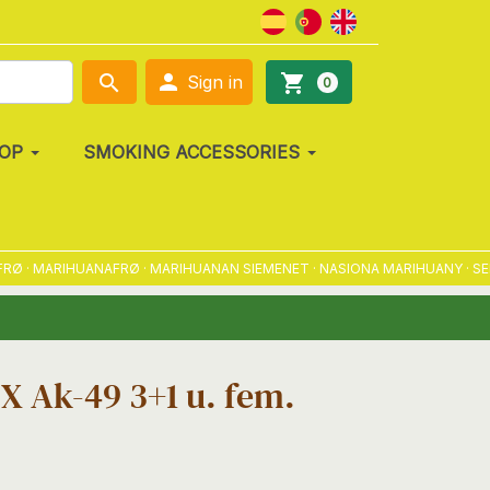

search
shopping_cart
Sign in
0
OP
SMOKING ACCESSORIES
· MARIHUANAFRØ · MARIHUANAN SIEMENET · NASIONA MARIHUANY · SEMEN
X Ak-49 3+1 u. fem.