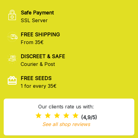
Safe Payment
SSL Server
FREE SHIPPING
From 35€
DISCREET & SAFE
Courier & Post
FREE SEEDS
1 for every 35€
Our clients rate us with:
(4,9/5)
See all shop reviews