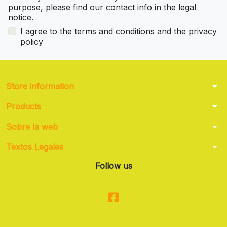
purpose, please find our contact info in the legal
notice.
I agree to the terms and conditions and the privacy
policy
arrow_drop_down
Store information
arrow_drop_down
Products
arrow_drop_down
Sobre la web
arrow_drop_down
Textos Legales
Follow us