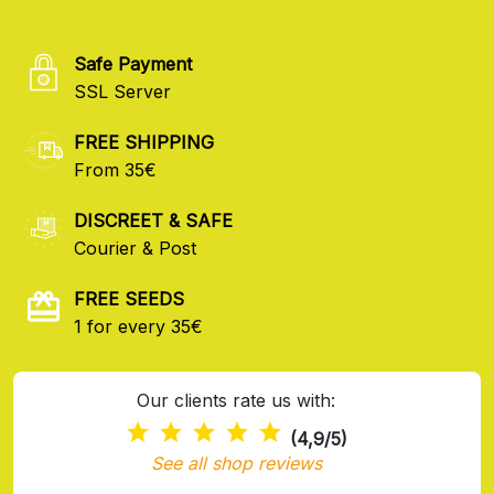
Safe Payment
SSL Server
FREE SHIPPING
From 35€
DISCREET & SAFE
Courier & Post
FREE SEEDS
1 for every 35€
Our clients rate us with:
(4,9/5)
See all shop reviews