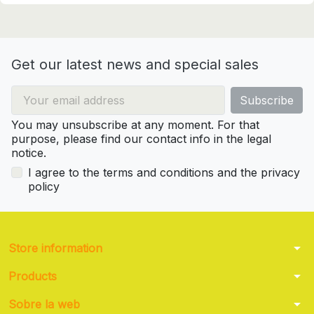
Get our latest news and special sales
You may unsubscribe at any moment. For that
purpose, please find our contact info in the legal
notice.
I agree to the terms and conditions and the privacy
policy
arrow_drop_down
Store information
arrow_drop_down
Products
arrow_drop_down
Sobre la web