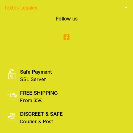
arrow_drop_down
Textos Legales
Follow us
Safe Payment
SSL Server
FREE SHIPPING
From 35€
DISCREET & SAFE
Courier & Post