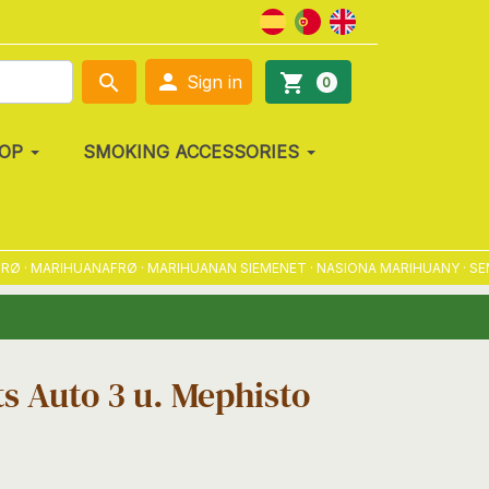

search
shopping_cart
Sign in
0
OP
SMOKING ACCESSORIES
· MARIHUANAFRØ · MARIHUANAN SIEMENET · NASIONA MARIHUANY · SEMEN
s Auto 3 u. Mephisto