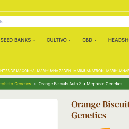
SEED BANKS
CULTIVO
CBD
HEADSH
TES DE MACONHA · MARIHUANA ZADEN · MARIJUANAFRÖN · MARIHUANAFRØ 
phisto Genetics
Orange Biscuits Auto 3 u. Mephisto Genetics
Orange Biscuit
Genetics