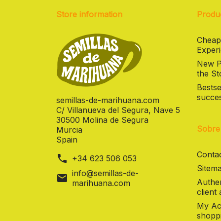
Store information
Produ
Cheap
Experi
New Pr
the St
Bestse
succes
semillas-de-marihuana.com
C/ Villanueva del Segura, Nave 5
30500 Molina de Segura
Sobre
Murcia
Spain
Contac
phone
+34 623 506 053
Sitema
info@semillas-de-
mail
Authen
marihuana.com
client
My Ac
shoppi