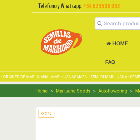
Teléfono y Whatsapp:
+34 623 506 053
HOME
FAQ
RAINES DE MARIJUANA · MARIHUANASAMEN · SEMI DI MARIJUANA · SEMEN
Home
Marijuana Seeds
Autoflowering
Me
-30%