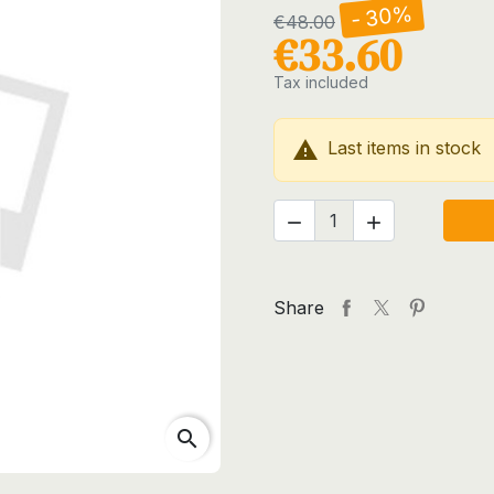
- 30%
€48.00
€33.60
Tax included

Last items in stock


Share
search