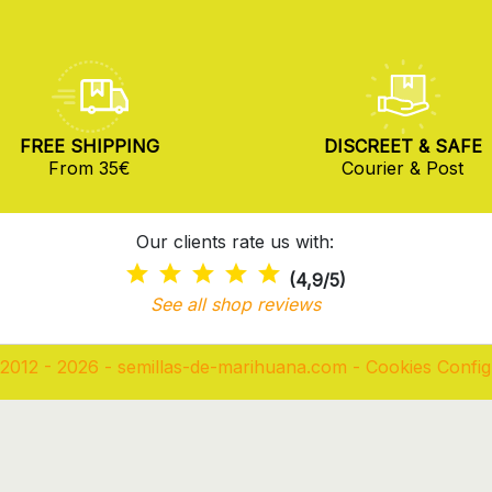
FREE SHIPPING
DISCREET & SAFE
From 35€
Courier & Post
Our clients rate us with:
(4,9/5)
See all shop reviews
2012 - 2026 - semillas-de-marihuana.com
-
Cookies Config