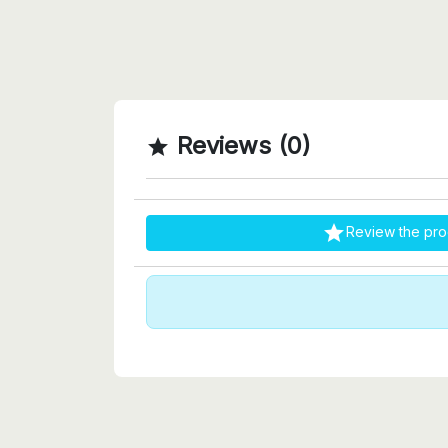
Reviews (0)


Review the pro