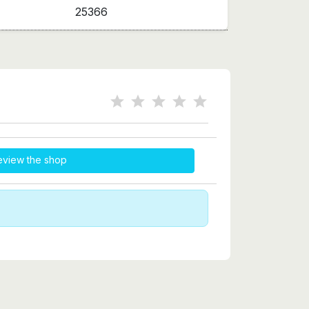
25366
eview the shop