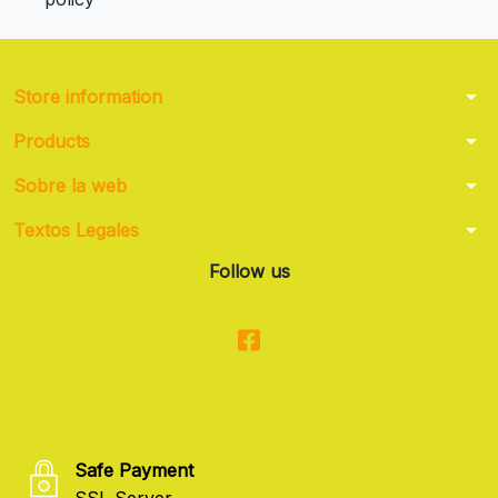
arrow_drop_down
Store information
arrow_drop_down
Products
arrow_drop_down
Sobre la web
arrow_drop_down
Textos Legales
Follow us
Safe Payment
SSL Server