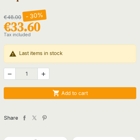
- 30%
€48.00
€33.60
Tax included

Last items in stock



Add to cart
Share