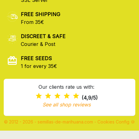
FREE SHIPPING
From 35€
DISCREET & SAFE
Courier & Post
FREE SEEDS
1 for every 35€
Our clients rate us with:
(4,9/5)
See all shop reviews
© 2012 - 2026 - semillas-de-marihuana.com
-
Cookies Config 🍪