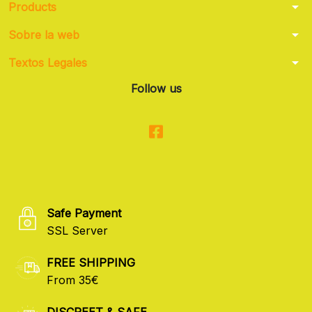
arrow_drop_down
Products
arrow_drop_down
Sobre la web
arrow_drop_down
Textos Legales
Follow us
Safe Payment
SSL Server
FREE SHIPPING
From 35€