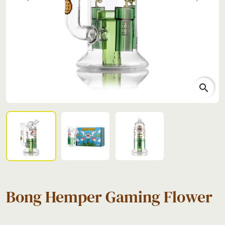
Previous
Next
search
Bong Hemper Gaming Flower