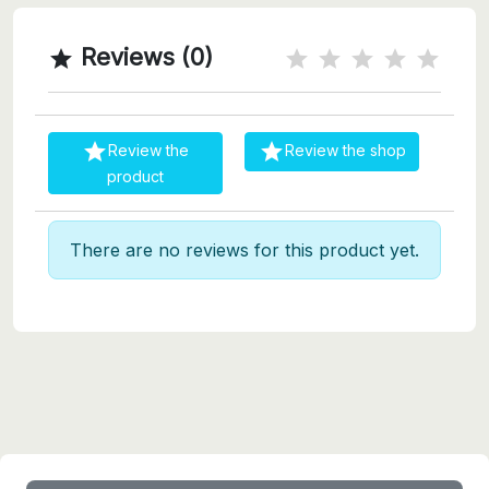
Reviews (0)



Review the
Review the shop
product
There are no reviews for this product yet.