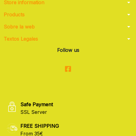
arrow_drop_down
Store information
arrow_drop_down
Products
arrow_drop_down
Sobre la web
arrow_drop_down
Textos Legales
Follow us
Safe Payment
SSL Server
FREE SHIPPING
From 35€