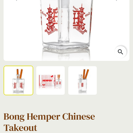
Previous
Next
search
Bong Hemper Chinese
Takeout