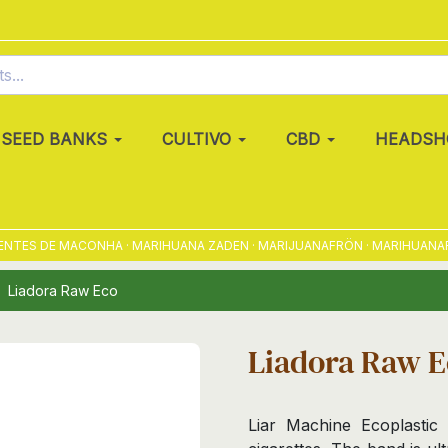
SEED BANKS
CULTIVO
CBD
HEADSH
TES DE MACONHA · MARIHUANA ZADEN · MARIJUANAFRÖN · MARIHUANAFRØ 
Liadora Raw Eco
Liadora Raw 
Liar Machine Ecoplasti