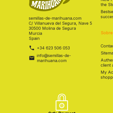
the St
Bestse
succes
semillas-de-marihuana.com
C/ Villanueva del Segura, Nave 5
30500 Molina de Segura
Sobre
Murcia
Spain
Contac
phone
+34 623 506 053
Sitema
info@semillas-de-
mail
Authen
marihuana.com
client
My Ac
shoppi