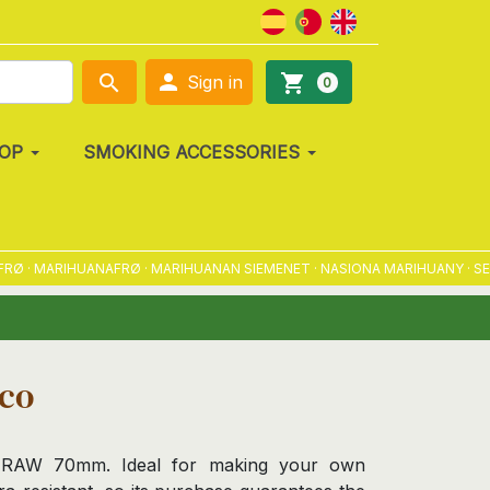

search
shopping_cart
Sign in
0
OP
SMOKING ACCESSORIES
· MARIHUANAFRØ · MARIHUANAN SIEMENET · NASIONA MARIHUANY · SEME
Eco
c RAW 70mm. Ideal for making your own