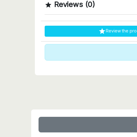
Reviews (0)


Review the pro