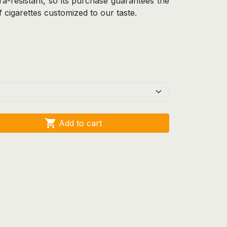
tra-resistant, so its purchase guarantees the
f cigarettes customized to our taste.

Add to cart