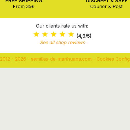
FREE SHIPPING
DISCREET & SAFE
From 35€
Courier & Post
Our clients rate us with:
(4,9/5)
See all shop reviews
2012 - 2026 - semillas-de-marihuana.com
-
Cookies Config