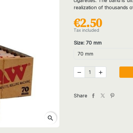
cigarettes. The band is ul
realization of thousands o
€2.50
Tax included
Size: 70 mm


Share
search