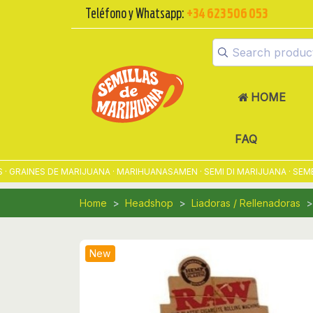
Teléfono y Whatsapp:
+34 623 506 053
HOME
FAQ
RAINES DE MARIJUANA · MARIHUANASAMEN · SEMI DI MARIJUANA · SEMEN
Home
Headshop
Liadoras / Rellenadoras
New