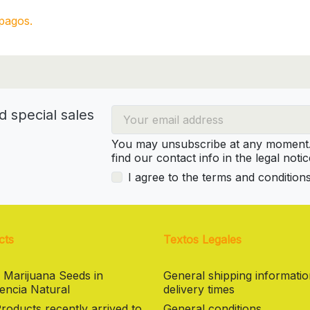
pagos.
d special sales
You may unsubscribe at any moment. 
find our contact info in the legal notic
I agree to the terms and condition
cts
Textos Legales
 Marijuana Seeds in
General shipping informati
encia Natural
delivery times
oducts recently arrived to
General conditions