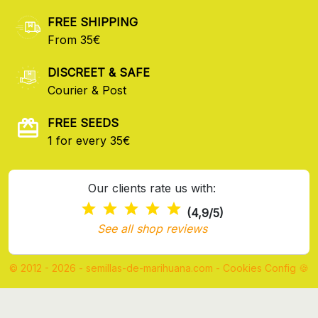
FREE SHIPPING
From 35€
DISCREET & SAFE
Courier & Post
FREE SEEDS
1 for every 35€
Our clients rate us with:
(4,9/5)
See all shop reviews
© 2012 - 2026 - semillas-de-marihuana.com
-
Cookies Config 🍪