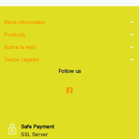
arrow_drop_down
Store information
arrow_drop_down
Products
arrow_drop_down
Sobre la web
arrow_drop_down
Textos Legales
Follow us
Safe Payment
SSL Server