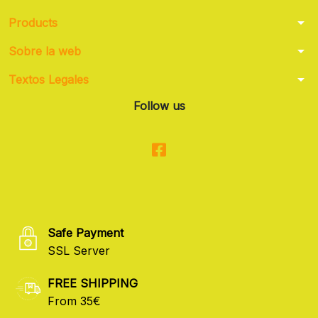
arrow_drop_down
Products
arrow_drop_down
Sobre la web
arrow_drop_down
Textos Legales
Follow us
Safe Payment
SSL Server
FREE SHIPPING
From 35€