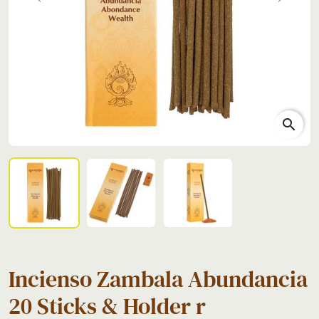
Previous
Next
search
Incienso Zambala Abundancia
20 Sticks & Holder r