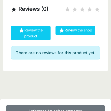
Reviews (0)



Review the
Review the shop
product
There are no reviews for this product yet.