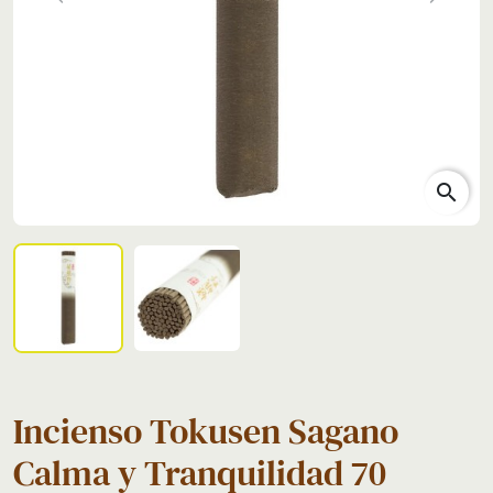
Previous
Next
search
Incienso Tokusen Sagano
Calma y Tranquilidad 70