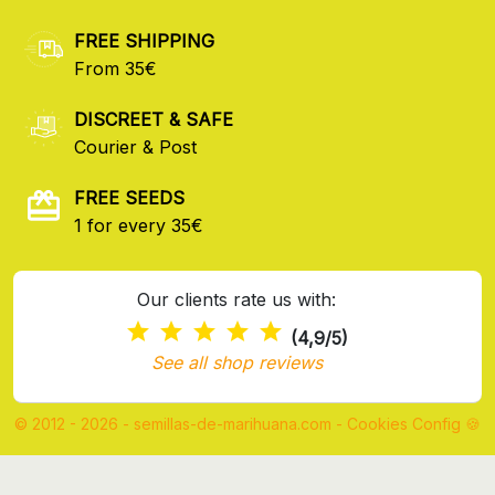
FREE SHIPPING
From 35€
DISCREET & SAFE
Courier & Post
FREE SEEDS
1 for every 35€
Our clients rate us with:
(4,9/5)
See all shop reviews
© 2012 - 2026 - semillas-de-marihuana.com
-
Cookies Config 🍪