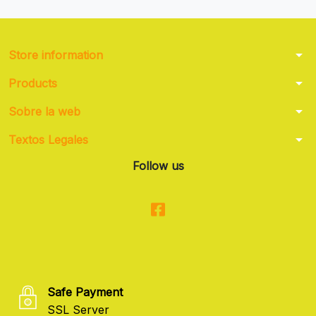
arrow_drop_down
Store information
arrow_drop_down
Products
arrow_drop_down
Sobre la web
arrow_drop_down
Textos Legales
Follow us
Safe Payment
SSL Server