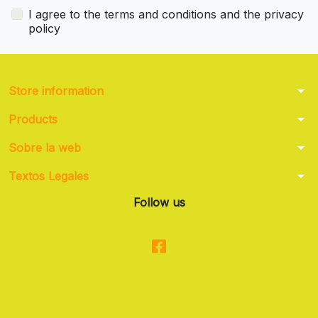
I agree to the terms and conditions and the privacy
policy
arrow_drop_down
Store information
arrow_drop_down
Products
arrow_drop_down
Sobre la web
arrow_drop_down
Textos Legales
Follow us