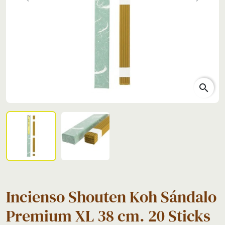
Previous
Next
search
Incienso Shouten Koh Sándalo
Premium XL 38 cm. 20 Sticks