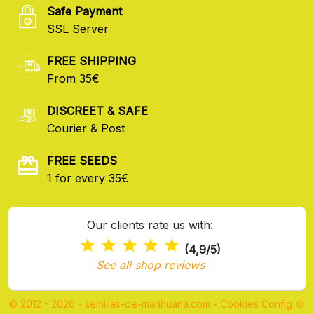
Safe Payment
SSL Server
FREE SHIPPING
From 35€
DISCREET & SAFE
Courier & Post
FREE SEEDS
1 for every 35€
Our clients rate us with:
(4,9/5)
See all shop reviews
© 2012 - 2026 - semillas-de-marihuana.com
-
Cookies Config 🍪