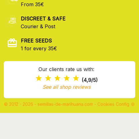
From 35€
DISCREET & SAFE
Courier & Post
FREE SEEDS
1 for every 35€
Our clients rate us with:
(4,9/5)
See all shop reviews
© 2012 - 2026 - semillas-de-marihuana.com
-
Cookies Config 🍪