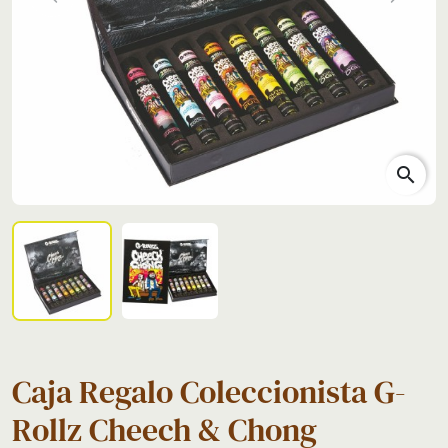
Previous
Next
search
Caja Regalo Coleccionista G-
Rollz Cheech & Chong