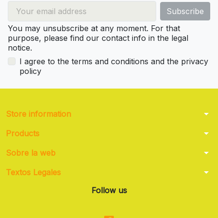
You may unsubscribe at any moment. For that
purpose, please find our contact info in the legal
notice.
I agree to the terms and conditions and the privacy
policy
arrow_drop_down
Store information
arrow_drop_down
Products
arrow_drop_down
Sobre la web
arrow_drop_down
Textos Legales
Follow us