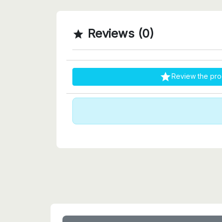
Reviews (0)


Review the pro