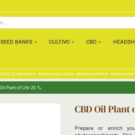
SEED BANKS
CULTIVO
CBD
HEADSH
TES DE MACONHA · MARIHUANA ZADEN · MARIJUANAFRÖN · MARIHUANAFRØ 
il Plant of Life 20 %.
CBD Oil Plant 
Prepare or enrich yo