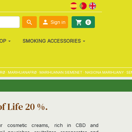

search
shopping_cart
Sign in
0
OP
SMOKING ACCESSORIES
· MARIHUANAFRØ · MARIHUANAN SIEMENET · NASIONA MARIHUANY · SEMEN
of Life 20 %.
ur cosmetic creams, rich in CBD and