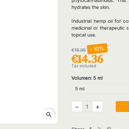
phytocannabinoids. This o
hydrates the skin.
Industrial hemp oil for co
medicinal or therapeutic 
topical use.
- 10%
€15.95
€14.36
Tax included
Volumen: 5 ml


search