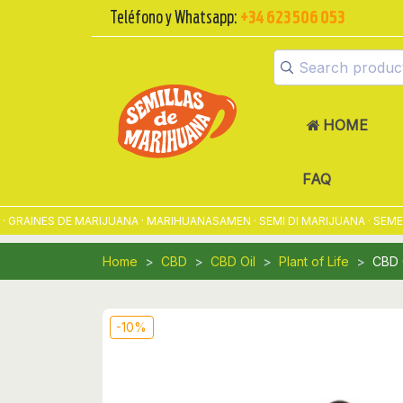
Teléfono y Whatsapp:
+34 623 506 053
HOME
FAQ
RAINES DE MARIJUANA · MARIHUANASAMEN · SEMI DI MARIJUANA · SEMEN
Home
CBD
CBD Oil
Plant of Life
CBD O
-10%