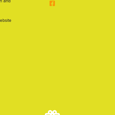
on and
ebsite