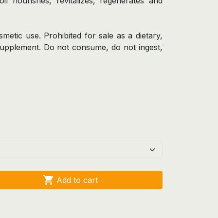
il nourishes, revitalizes, regenerates and
smetic use. Prohibited for sale as a dietary,
supplement. Do not consume, do not ingest,

Add to cart