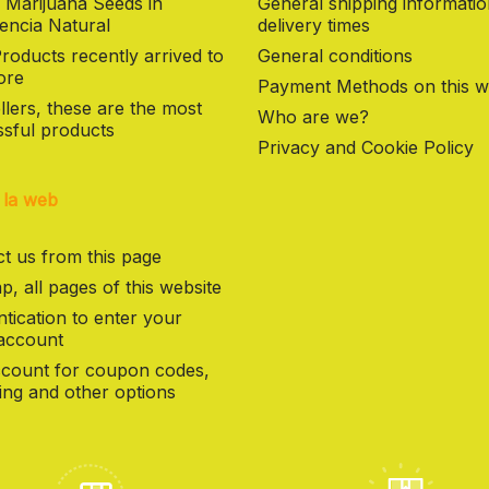
 Marijuana Seeds in
General shipping informati
encia Natural
delivery times
oducts recently arrived to
General conditions
ore
Payment Methods on this w
llers, these are the most
Who are we?
sful products
Privacy and Cookie Policy
 la web
t us from this page
p, all pages of this website
tication to enter your
 account
count for coupon codes,
ng and other options