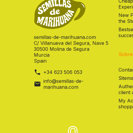
Cheap
Experi
New Pr
the St
Bestse
succes
semillas-de-marihuana.com
C/ Villanueva del Segura, Nave 5
30500 Molina de Segura
Sobre
Murcia
Spain
Contac
phone
+34 623 506 053
Sitema
info@semillas-de-
mail
Authen
marihuana.com
client
My Ac
shoppi