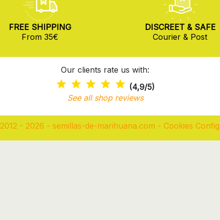
FREE SHIPPING
DISCREET & SAFE
From 35€
Courier & Post
Our clients rate us with:
(4,9/5)
See all shop reviews
2012 - 2026 - semillas-de-marihuana.com
-
Cookies Config