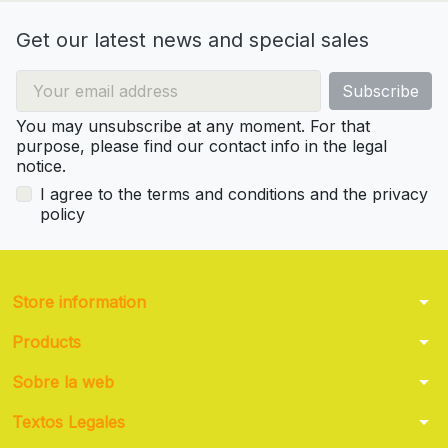
Get our latest news and special sales
You may unsubscribe at any moment. For that
purpose, please find our contact info in the legal
notice.
I agree to the terms and conditions and the privacy
policy
arrow_drop_down
Store information
arrow_drop_down
Products
arrow_drop_down
Sobre la web
arrow_drop_down
Textos Legales