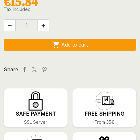
€15.84
Tax included



Add to cart
Share
SAFE PAYMENT
FREE SHIPPING
SSL Server
From 35€