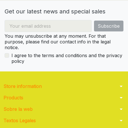
Get our latest news and special sales
You may unsubscribe at any moment. For that
purpose, please find our contact info in the legal
notice.
I agree to the terms and conditions and the privacy
policy
arrow_drop_down
Store information
arrow_drop_down
Products
arrow_drop_down
Sobre la web
arrow_drop_down
Textos Legales