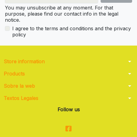
You may unsubscribe at any moment. For that
purpose, please find our contact info in the legal
notice.
I agree to the terms and conditions and the privacy
policy
arrow_drop_down
Store information
arrow_drop_down
Products
arrow_drop_down
Sobre la web
arrow_drop_down
Textos Legales
Follow us