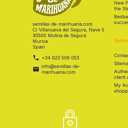
New Pr
the St
Bestse
succes
semillas-de-marihuana.com
C/ Villanueva del Segura, Nave 5
30500 Molina de Segura
Sobre
Murcia
Spain
Contac
phone
+34 623 506 053
Sitema
info@semillas-de-
mail
Authen
marihuana.com
client
My Ac
shoppi