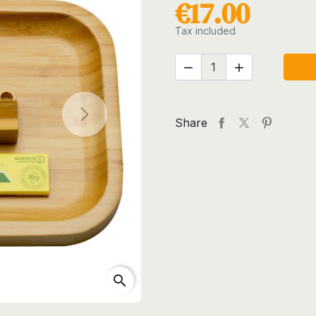
€17.00
Tax included


Next
Share
search