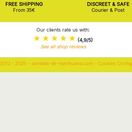
FREE SHIPPING
DISCREET & SAFE
From 35€
Courier & Post
Our clients rate us with:
(4,9/5)
See all shop reviews
2012 - 2026 - semillas-de-marihuana.com
-
Cookies Config