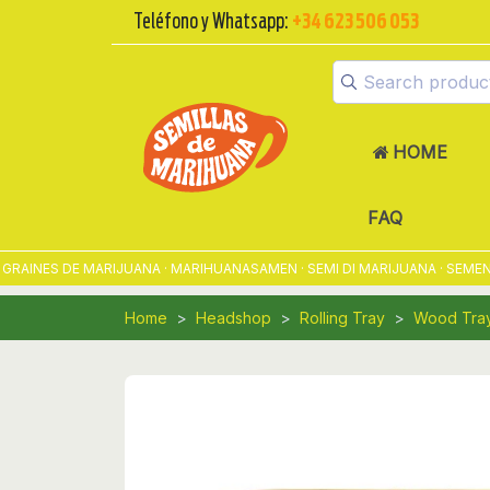
Teléfono y Whatsapp:
+34 623 506 053
HOME
FAQ
INES DE MARIJUANA · MARIHUANASAMEN · SEMI DI MARIJUANA · SEMENTE
Home
Headshop
Rolling Tray
Wood Tra