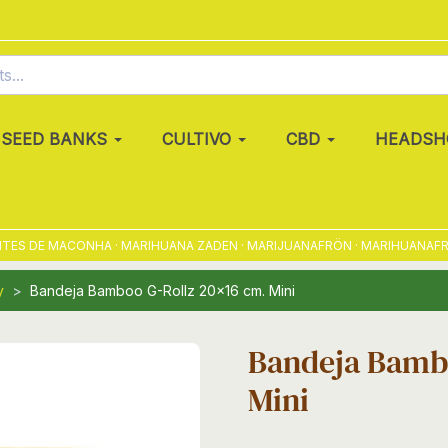
SEED BANKS
CULTIVO
CBD
HEADSH
S DE MACONHA · MARIHUANA ZADEN · MARIJUANAFRÖN · MARIHUANAFRØ · 
y
Bandeja Bamboo G-Rollz 20x16 cm. Mini
Bandeja Bambo
Mini