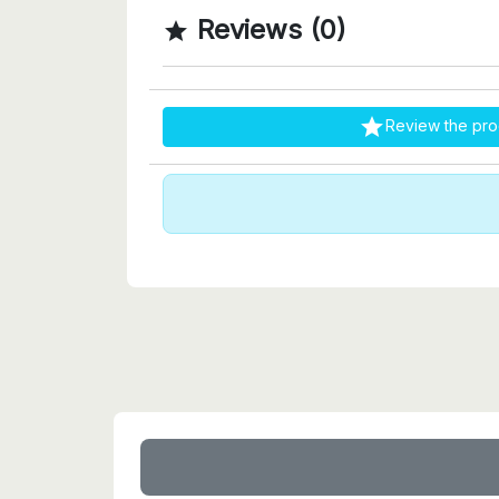
Reviews (0)


Review the pro