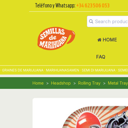
Teléfono y Whatsapp:
+34 623 506 053
HOME
FAQ
AINES DE MARIJUANA · MARIHUANASAMEN · SEMI DI MARIJUANA · SEMENT
Home
Headshop
Rolling Tray
Metal Tray