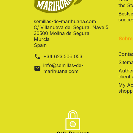
the St
Bestse
succes
semillas-de-marihuana.com
C/ Villanueva del Segura, Nave 5
30500 Molina de Segura
Sobre
Murcia
Spain
Contac
phone
+34 623 506 053
Sitema
info@semillas-de-
mail
Authen
marihuana.com
client
My Ac
shoppi