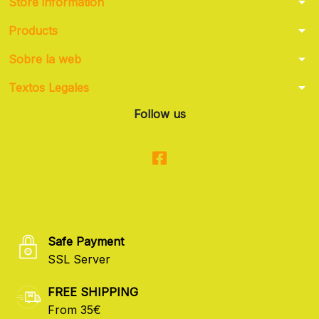
arrow_drop_down
Store information
arrow_drop_down
Products
arrow_drop_down
Sobre la web
arrow_drop_down
Textos Legales
Follow us
Safe Payment
SSL Server
FREE SHIPPING
From 35€