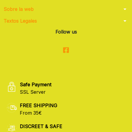
arrow_drop_down
Sobre la web
arrow_drop_down
Textos Legales
Follow us
Safe Payment
SSL Server
FREE SHIPPING
From 35€
DISCREET & SAFE