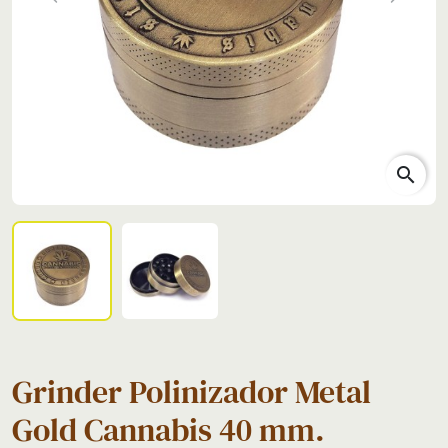
Previous
Next
search
Grinder Polinizador Metal
Gold Cannabis 40 mm.