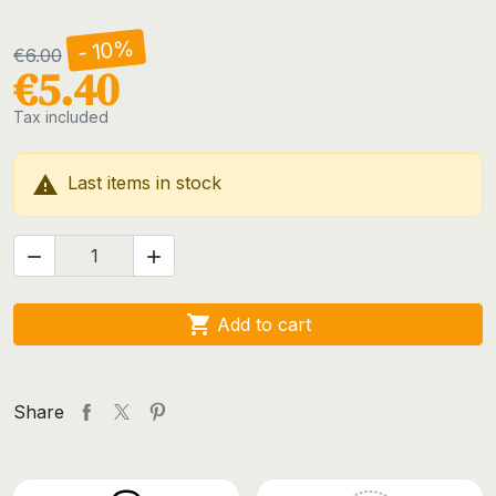
- 10%
€6.00
€5.40
Tax included

Last items in stock



Add to cart
Share