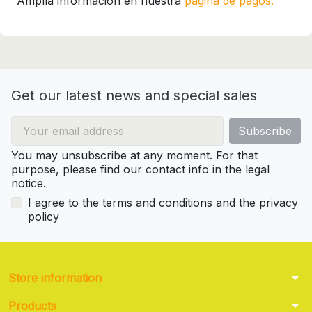
Amplía información en nuestra
página de pagos.
Get our latest news and special sales
You may unsubscribe at any moment. For that
purpose, please find our contact info in the legal
notice.
I agree to the terms and conditions and the privacy
policy
arrow_drop_down
Store information
arrow_drop_down
Products