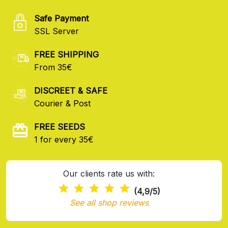
Safe Payment
SSL Server
FREE SHIPPING
From 35€
DISCREET & SAFE
Courier & Post
FREE SEEDS
1 for every 35€
Our clients rate us with:
(4,9/5)
See all shop reviews