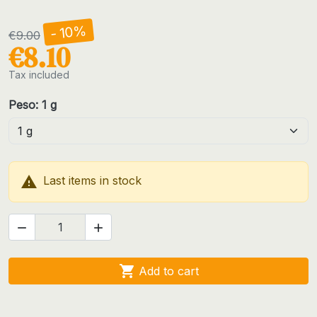
- 10%
€9.00
€8.10
Tax included
Peso: 1 g

Last items in stock



Add to cart