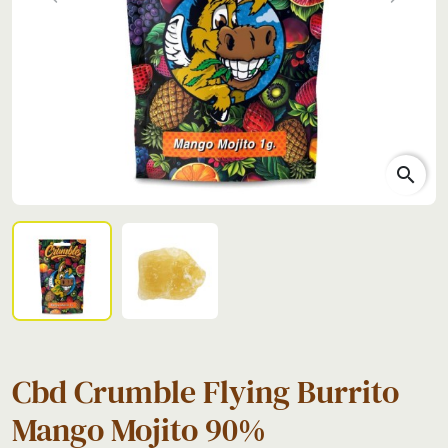
Previous
Next
search
Cbd Crumble Flying Burrito
Mango Mojito 90%