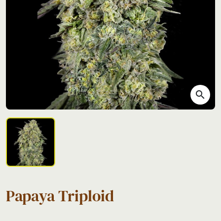
search
Papaya Triploid