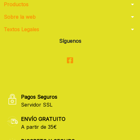
arrow_drop_down
Productos
arrow_drop_down
Sobre la web
arrow_drop_down
Textos Legales
Síguenos
Pagos Seguros
Servidor SSL
ENVÍO GRATUITO
A partir de 35€