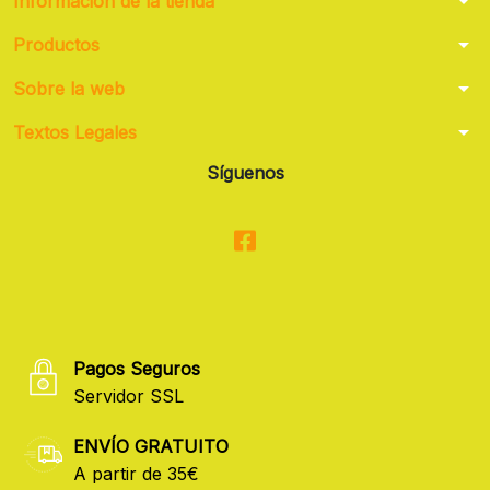
arrow_drop_down
Información de la tienda
arrow_drop_down
Productos
arrow_drop_down
Sobre la web
arrow_drop_down
Textos Legales
Síguenos
Pagos Seguros
Servidor SSL
ENVÍO GRATUITO
A partir de 35€