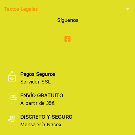
arrow_drop_down
Textos Legales
Síguenos
Pagos Seguros
Servidor SSL
ENVÍO GRATUITO
A partir de 35€
DISCRETO Y SEGURO
Mensajería Nacex