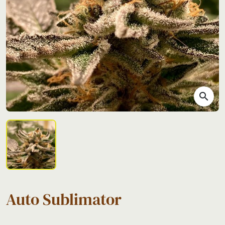
search
Auto Sublimator