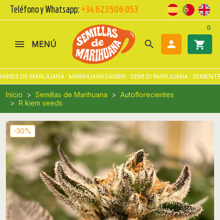
Teléfono y Whatsapp:
+34 623 506 053
0
search

shopping_cart
MENÚ
NES DE MARIJUANA · MARIHUANASAMEN · SEMI DI MARIJUANA · SEMENTE
Inicio
Semillas de Marihuana
Autoflorecientes
R kiem seeds
-30%