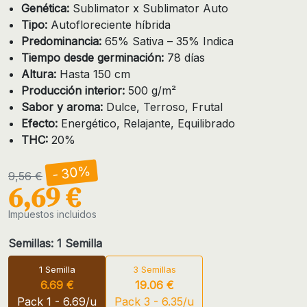
Genética:
Sublimator x Sublimator Auto
Tipo:
Autofloreciente híbrida
Predominancia:
65% Sativa – 35% Indica
Tiempo desde germinación:
78 días
Altura:
Hasta 150 cm
Producción interior:
500 g/m²
Sabor y aroma:
Dulce, Terroso, Frutal
Efecto:
Energético, Relajante, Equilibrado
THC:
20%
- 30%
9,56 €
6,69 €
Impuestos incluidos
Semillas: 1 Semilla
1 Semilla
3 Semillas
6.69 €
19.06 €
Pack 1 - 6.69/u
Pack 3 - 6.35/u